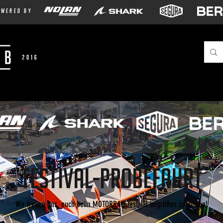
owered by
TESTIVAL-Probefahrt
Wir freuen uns, euch beim MOTORRAD Testival begrüßen zu dürfen!