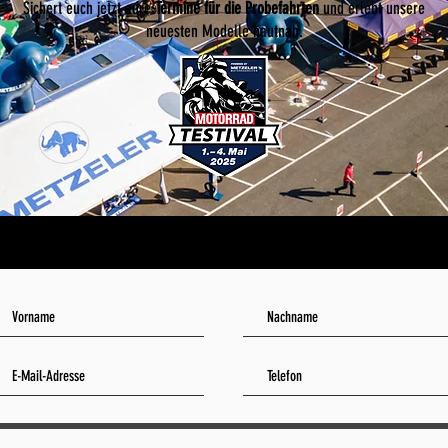
Sichert euch jetzt eure
Termine für die Probefahrten
und erlebt unsere
neuesten Modelle hautnah.