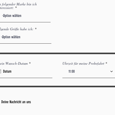
 folgender Marke bin ich
teressiert:
lgende Größe habe ich:
r
ein Wunsch-Datum
*
Uhrzeit für meine Probefahrt
e
q
11:00
u
i
r
e
d