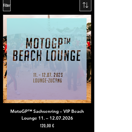
Filter
NEUE Veranstaltungen
Es gibt keine Produkte zum
Anzeigen.
MotoGP™ Sachsenring – VIP Beach
Lounge 11. – 12.07.2026
Preis
120,00 €