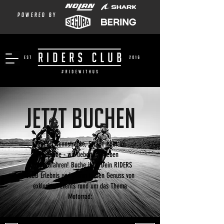
powered by
JETZT BUCHEN
Egal ob Rennstrecke, Straße oder im
Gelände - wir lieben und leben
Motorradfahren!
Buche jetzt Dein RIDERS
CLUB Erlebnis und komm in den Genuss von
exklusiven Events rund um das Thema
Motorrad: