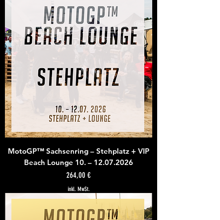
MotoGP™ Sachsenring – Stehplatz + VIP
Beach Lounge 10. – 12.07.2026
Preis
264,00 €
inkl. MwSt.