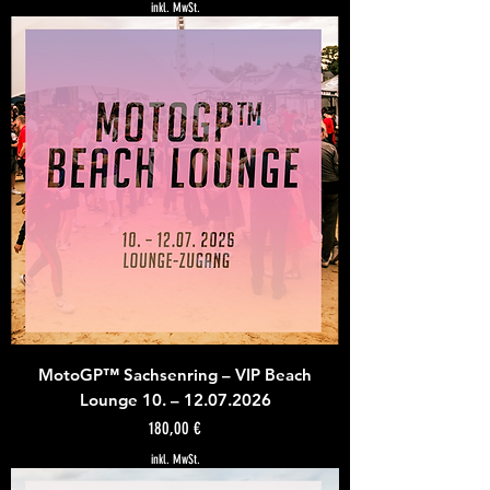
inkl. MwSt.
MotoGP™ Sachsenring – VIP Beach
Lounge 10. – 12.07.2026
Preis
180,00 €
inkl. MwSt.