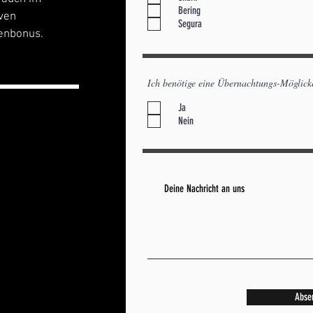
Bering
iven
Segura
enbonus.
Ich benötige eine Übernachtungs-Möglicke
Ja
Nein
Abse