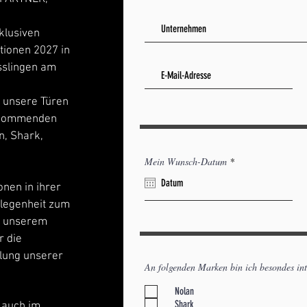
klusiven
tionen 2027 in
slingen am
r unsere Türen
e kommenden
n, Shark,
r
Mein Wunsch-Datum
*
e
q
onen in ihrer
u
i
Gelegenheit zum
r
e
t unserem
d
r die
lung unserer
An folgenden Marken bin ich besondes inte
Nolan
Shark
– auch im