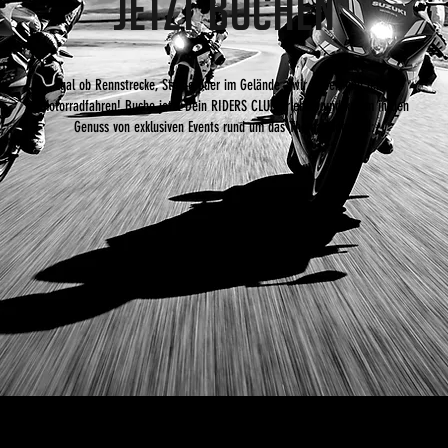
JETZT BUCHEN
Egal ob Rennstrecke, Straße oder im Gelände - wir lieben und leben
Motorradfahren!
Buche jetzt Dein RIDERS CLUB Erlebnis und komm in den
Genuss von exklusiven Events rund um das Thema Motorrad: