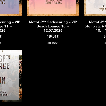
nring – VIP
MotoGP™ Sachsenring – VIP
MotoGP™ 
icht
Schnellansicht
Sch
e 11. –
Beach Lounge 10. –
Stehplatz +
026
12.07.2026
10. –
Preis
P
 €
180,00 €
2
t.
inkl. MwSt.
i