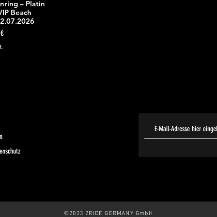
ing – Platin
icht
VIP Beach
12.07.2026
 €
t.
n
enschutz
©2023 2RIDE GERMANY GmbH