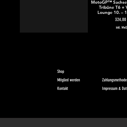
MotoGP™ Sachsenr
Schnellans
Tribüne T6 + 
Lounge 10. – 
Preis
324,00
inkl. MwS
Shop
Mitglied werden
Zahlungsmethode
Kontakt
Impressum & Dat