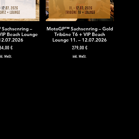
Sachsenring –
MotoGP™ Sachsenring – Gold
nellansicht
Schnellansicht
 VIP Beach Lounge
Tribüne T6 + VIP Beach
 12.07.2026
Lounge 11. – 12.07.2026
reis
Preis
64,00 €
279,00 €
nkl. MwSt.
inkl. MwSt.