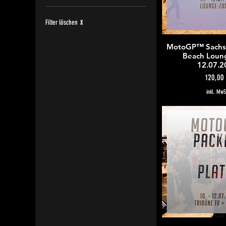
120 €
324 €
Filter löschen
X
MotoGP™ Sachse
Schnellans
Beach Loung
12.07.2
Preis
120,00
inkl. MwS