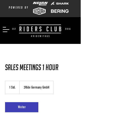
powered by
Sales Meetings 1 hour
1 Std.
1
2Ride Germany GmbH
S
t
d
Weiter