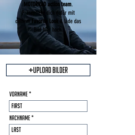
MOTORRAD action team
.
Präsentiere dich dafür mit
deinem
Favorite Look
& lade das
Bild hier hoch.
Upload Bilder
Vorname
Nachname