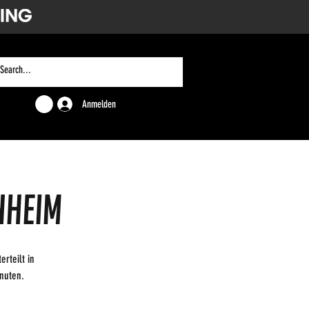
Anmelden
nheim
rteilt in
inuten.