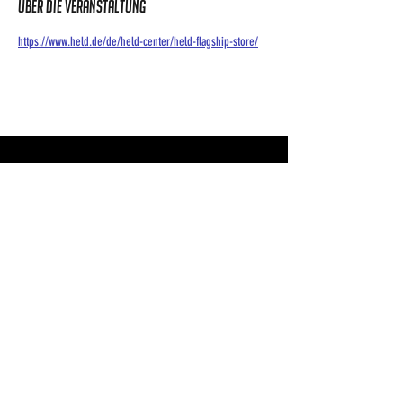
Über die Veranstaltung
https://www.held.de/de/held-center/held-flagship-store/
Shop
Mitglied werden
Zahlungsmethoden
Kontakt
Impressum & Datenschutz
ABONNIEREN