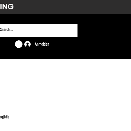
Anmelden
mqjfdb